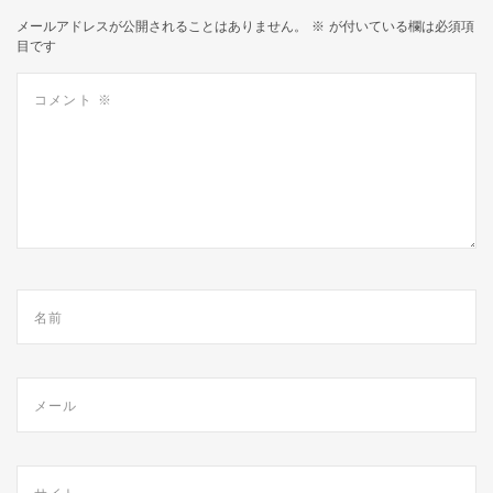
メールアドレスが公開されることはありません。
※
が付いている欄は必須項
目です
コ
メ
ン
ト
※
名
前
メ
ー
ル
サ
イ